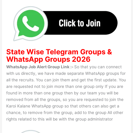
State Wise
Telegram Groups
&
WhatsApp Groups 2026
WhatsApp Job Alert Group Link :-
So that you can connect
with us directly, we have made separate WhatsApp groups for
all the recruits. You can join them and get the first update. You
are requested not to join more than one group only If you are
found in more than one group then by our team you will be
removed from all the groups, so you are requested to join the
Karoi Kalane WhatsApp group so that others can also get a
chance, to remove from the group, add to the group All other
rights related to this will be with the group administrator