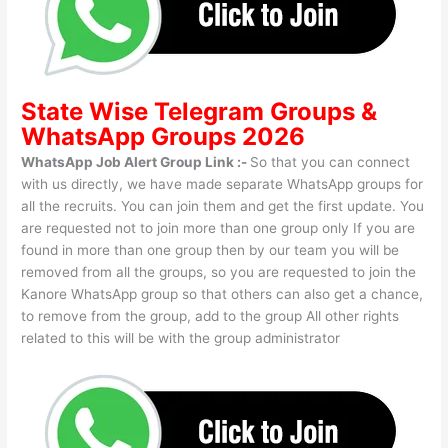
State Wise
Telegram Groups
&
WhatsApp Groups 2026
WhatsApp Job Alert Group Link :-
So that you can connect
with us directly, we have made separate WhatsApp groups for
all the recruits. You can join them and get the first update. You
are requested not to join more than one group only If you are
found in more than one group then by our team you will be
removed from all the groups, so you are requested to join the
Kanore WhatsApp group so that others can also get a chance,
to remove from the group, add to the group All other rights
related to this will be with the group administrator