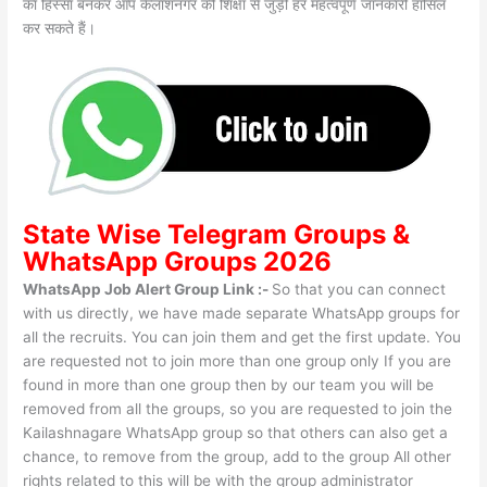
का हिस्सा बनकर आप कैलाशनगर की शिक्षा से जुड़ी हर महत्वपूर्ण जानकारी हासिल
कर सकते हैं।
State Wise
Telegram Groups
&
WhatsApp Groups 2026
WhatsApp Job Alert Group Link :-
So that you can connect
with us directly, we have made separate WhatsApp groups for
all the recruits. You can join them and get the first update. You
are requested not to join more than one group only If you are
found in more than one group then by our team you will be
removed from all the groups, so you are requested to join the
Kailashnagare WhatsApp group so that others can also get a
chance, to remove from the group, add to the group All other
rights related to this will be with the group administrator