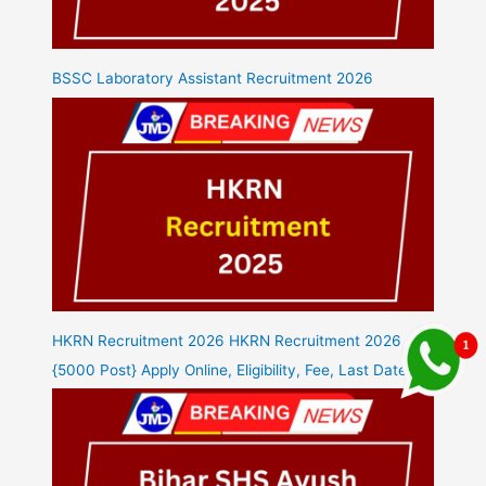
BSSC Laboratory Assistant Recruitment 2026
HKRN Recruitment 2026 HKRN Recruitment 2026
{5000 Post} Apply Online, Eligibility, Fee, Last Date