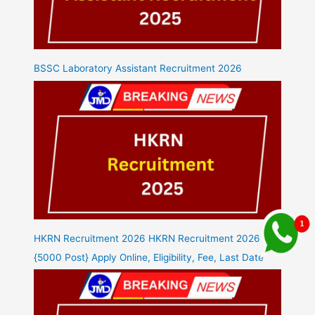
BSSC Laboratory Assistant Recruitment 2026
HKRN Recruitment 2026 HKRN Recruitment 2026
{5000 Post} Apply Online, Eligibility, Fee, Last Date