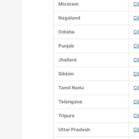
Mizoram
Cl
Nagaland
Cl
Odisha
Cl
Punjab
Cl
Jhallara
Cl
Sikkim
Cl
Tamil Nadu
Cl
Telangana
Cl
Tripura
Cl
Uttar Pradesh
Cl