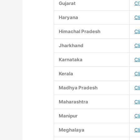
Gujarat
Cl
Haryana
Cl
Himachal Pradesh
Cl
Jharkhand
Cl
Karnataka
Cl
Kerala
Cl
Madhya Pradesh
Cl
Maharashtra
Cl
Manipur
Cl
Meghalaya
Cl