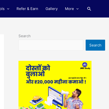
Search
ols
Refer & Earn
Gallery
More
Search
Search