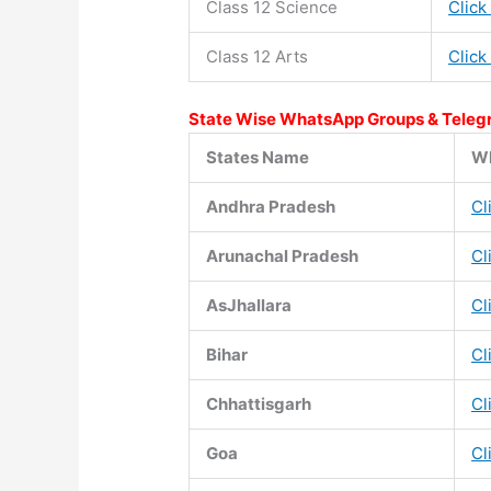
Class 12 Science
Click
Class 12 Arts
Click
State Wise WhatsApp Groups & Teleg
States Name
Wh
Andhra Pradesh
Cl
Arunachal Pradesh
Cl
AsJhallara
Cl
Bihar
Cl
Chhattisgarh
Cl
Goa
Cl