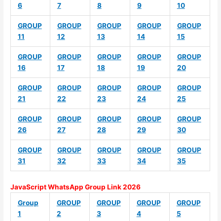
6
7
8
9
10
GROUP
GROUP
GROUP
GROUP
GROUP
11
12
13
14
15
GROUP
GROUP
GROUP
GROUP
GROUP
16
17
18
19
20
GROUP
GROUP
GROUP
GROUP
GROUP
21
22
23
24
25
GROUP
GROUP
GROUP
GROUP
GROUP
26
27
28
29
30
GROUP
GROUP
GROUP
GROUP
GROUP
31
32
33
34
35
JavaScript WhatsApp Group Link 2026
Group
GROUP
GROUP
GROUP
GROUP
1
2
3
4
5