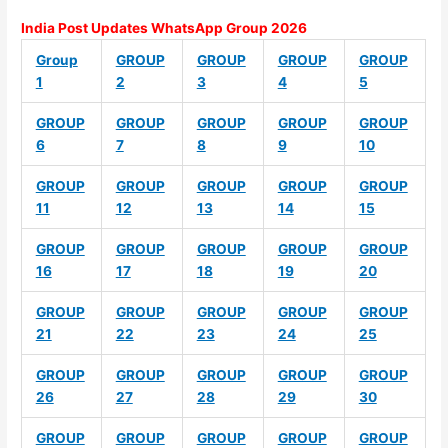
India Post Updates WhatsApp Group 2026
Group
GROUP
GROUP
GROUP
GROUP
1
2
3
4
5
GROUP
GROUP
GROUP
GROUP
GROUP
6
7
8
9
10
GROUP
GROUP
GROUP
GROUP
GROUP
11
12
13
14
15
GROUP
GROUP
GROUP
GROUP
GROUP
16
17
18
19
20
GROUP
GROUP
GROUP
GROUP
GROUP
21
22
23
24
25
GROUP
GROUP
GROUP
GROUP
GROUP
26
27
28
29
30
GROUP
GROUP
GROUP
GROUP
GROUP