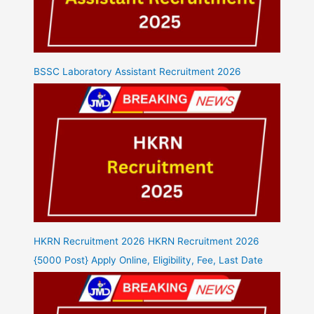
BSSC Laboratory Assistant Recruitment 2026
HKRN Recruitment 2026 HKRN Recruitment 2026
{5000 Post} Apply Online, Eligibility, Fee, Last Date