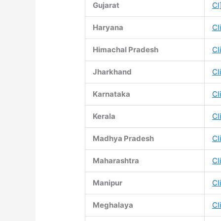
Gujarat
Cl
Haryana
Cl
Himachal Pradesh
Cl
Jharkhand
Cl
Karnataka
Cl
Kerala
Cl
Madhya Pradesh
Cl
Maharashtra
Cl
Manipur
Cl
Meghalaya
Cl