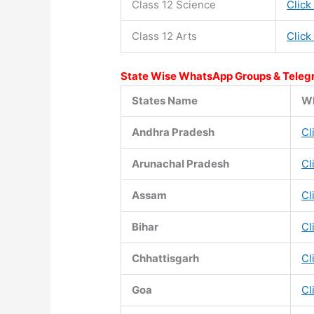
Class 12 Science
Click
Class 12 Arts
Click
State Wise WhatsApp Groups & Teleg
States Name
Wh
Andhra Pradesh
Cl
Arunachal Pradesh
Cl
Assam
Cl
Bihar
Cl
Chhattisgarh
Cl
Goa
Cl