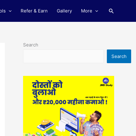
Search
ols
Refer & Earn
Gallery
More
Search
Search