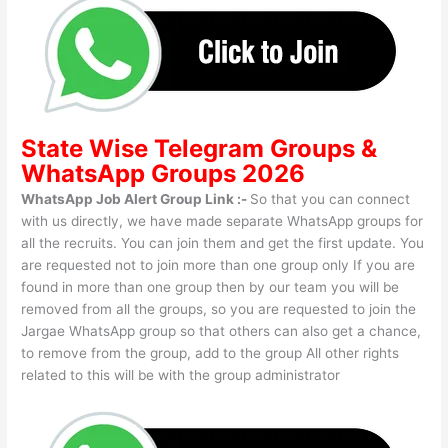
State Wise
Telegram Groups
&
WhatsApp Groups 2026
WhatsApp Job Alert Group Link :-
So that you can connect
with us directly, we have made separate WhatsApp groups for
all the recruits. You can join them and get the first update. You
are requested not to join more than one group only If you are
found in more than one group then by our team you will be
removed from all the groups, so you are requested to join the
Jargae WhatsApp group so that others can also get a chance,
to remove from the group, add to the group All other rights
related to this will be with the group administrator