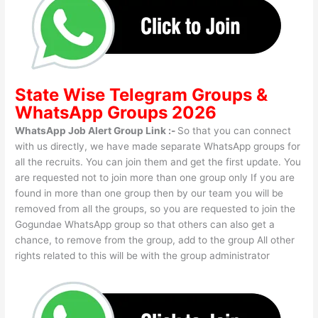
State Wise
Telegram Groups
&
WhatsApp Groups 2026
WhatsApp Job Alert Group Link :-
So that you can connect
with us directly, we have made separate WhatsApp groups for
all the recruits. You can join them and get the first update. You
are requested not to join more than one group only If you are
found in more than one group then by our team you will be
removed from all the groups, so you are requested to join the
Gogundae WhatsApp group so that others can also get a
chance, to remove from the group, add to the group All other
rights related to this will be with the group administrator