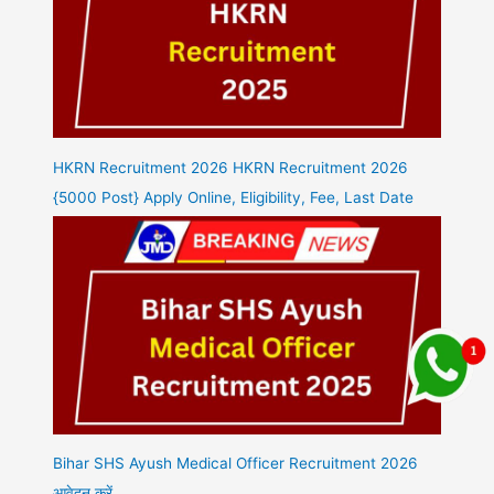
HKRN Recruitment 2026 HKRN Recruitment 2026
{5000 Post} Apply Online, Eligibility, Fee, Last Date
Bihar SHS Ayush Medical Officer Recruitment 2026
आवेदन करें