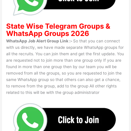
State Wise
Telegram Groups
&
WhatsApp Groups 2026
WhatsApp Job Alert Group Link :-
So that you can connect
with us directly, we have made separate WhatsApp groups for
all the recruits. You can join them and get the first update. You
are requested not to join more than one group only If you are
found in more than one group then by our team you will be
removed from all the groups, so you are requested to join the
same WhatsApp group so that others can also get a chance,
to remove from the group, add to the group All other rights
related to this will be with the group administrator