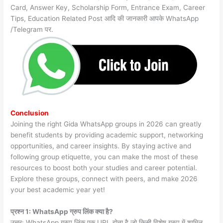
Card, Answer Key, Scholarship Form, Entrance Exam, Career
Tips, Education Related Post आदि की जानकारी आपके WhatsApp
/Telegram पर.
Conclusion
Joining the right Gida WhatsApp groups in 2026 can greatly
benefit students by providing academic support, networking
opportunities, and career insights. By staying active and
following group etiquette, you can make the most of these
resources to boost both your studies and career potential.
Explore these groups, connect with peers, and make 2026
your best academic year yet!
प्रश्न 1: WhatsApp ग्रुप लिंक क्या है?
उत्तर: WhatsApp ग्रुप लिंक एक URL होता है जो किसी विशेष ग्रुप में शामिल