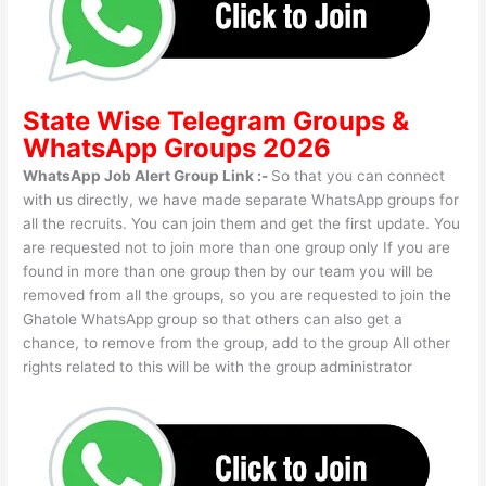
State Wise
Telegram Groups
&
WhatsApp Groups 2026
WhatsApp Job Alert Group Link :-
So that you can connect
with us directly, we have made separate WhatsApp groups for
all the recruits. You can join them and get the first update. You
are requested not to join more than one group only If you are
found in more than one group then by our team you will be
removed from all the groups, so you are requested to join the
Ghatole WhatsApp group so that others can also get a
chance, to remove from the group, add to the group All other
rights related to this will be with the group administrator