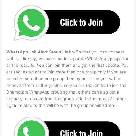
WhatsApp Job Alert Group Link :-
So that you can connect
with us directly, we have made separate WhatsApp groups for
all the recruits. You can join them and get the first update. You
are requested not to join more than one group only If you are
found in more than one group then by our team you will be
removed from all the groups, so you are requested to join the
Dhamotare WhatsApp group so that others can also get a
chance, to remove from the group, add to the group All other
rights related to this will be with the group administrator