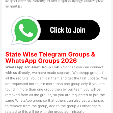
का हिस्सा बनकर आप दातारामगढ़ की शिक्षा से जुड़ी हर महत्वपूर्ण जानकारी हासिल
कर सकते हैं।
State Wise
Telegram Groups
&
WhatsApp Groups 2026
WhatsApp Job Alert Group Link :-
So that you can connect
with us directly, we have made separate WhatsApp groups for
all the recruits. You can join them and get the first update. You
are requested not to join more than one group only If you are
found in more than one group then by our team you will be
removed from all the groups, so you are requested to join the
same WhatsApp group so that others can also get a chance,
to remove from the group, add to the group All other rights
related to this will be with the group administrator