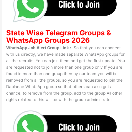
State Wise
Telegram Groups
&
WhatsApp Groups 2026
WhatsApp Job Alert Group Link :-
So that you can connect
with us directly, we have made separate WhatsApp groups for
all the recruits. You can join them and get the first update. You
are requested not to join more than one group only If you are
found in more than one group then by our team you will be
removed from all the groups, so you are requested to join the
Dablanae WhatsApp group so that others can also get a
chance, to remove from the group, add to the group All other
rights related to this will be with the group administrator