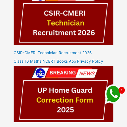
CSIR-CMERI Technician Recruitment 2026
Class 10 Maths NCERT Books App Privacy Policy