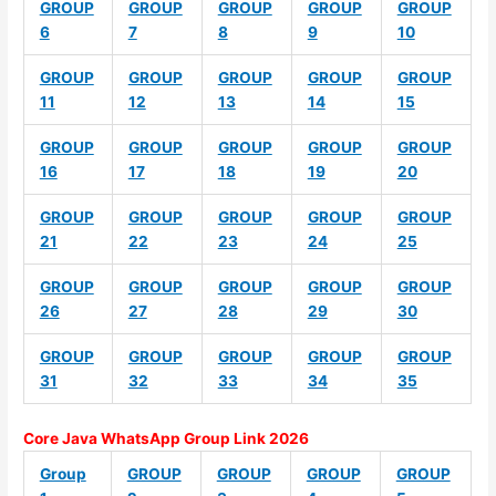
GROUP
GROUP
GROUP
GROUP
GROUP
6
7
8
9
10
GROUP
GROUP
GROUP
GROUP
GROUP
11
12
13
14
15
GROUP
GROUP
GROUP
GROUP
GROUP
16
17
18
19
20
GROUP
GROUP
GROUP
GROUP
GROUP
21
22
23
24
25
GROUP
GROUP
GROUP
GROUP
GROUP
26
27
28
29
30
GROUP
GROUP
GROUP
GROUP
GROUP
31
32
33
34
35
Core Java WhatsApp Group Link 2026
Group
GROUP
GROUP
GROUP
GROUP