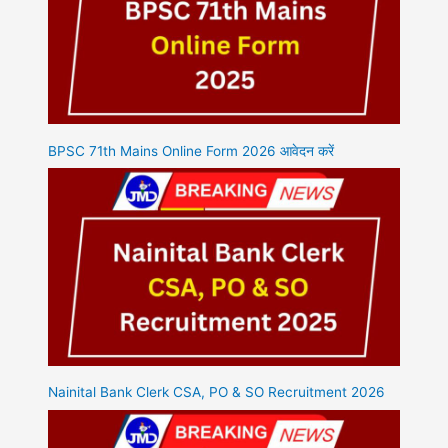
BPSC 71th Mains Online Form 2026 आवेदन करें
Nainital Bank Clerk CSA, PO & SO Recruitment 2026