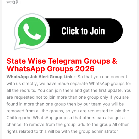
सकते हैं।
State Wise
Telegram Groups
&
WhatsApp Groups 2026
WhatsApp Job Alert Group Link :-
So that you can connect
with us directly, we have made separate WhatsApp groups for
all the recruits. You can join them and get the first update. You
are requested not to join more than one group only If you are
found in more than one group then by our team you will be
removed from all the groups, so you are requested to join the
Chittorgarhe WhatsApp group so that others can also get a
chance, to remove from the group, add to the group All other
rights related to this will be with the group administrator