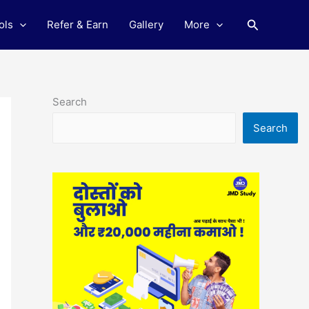
Search
ols
Refer & Earn
Gallery
More
Search
Search