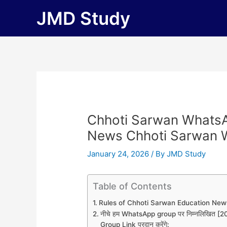
Skip
JMD Study
to
content
Chhoti Sarwan WhatsA
News Chhoti Sarwan 
January 24, 2026
/ By
JMD Study
Table of Contents
Rules of Chhoti Sarwan Education Ne
नीचे हम WhatsApp group पर निम्नलिखित
Group Link प्रदान करेंगे: