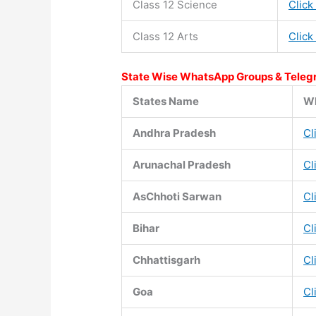
Class 12 Science
Click
Class 12 Arts
Click
State Wise WhatsApp Groups & Teleg
States Name
Wh
Andhra Pradesh
Cl
Arunachal Pradesh
Cl
AsChhoti Sarwan
Cl
Bihar
Cl
Chhattisgarh
Cl
Goa
Cl