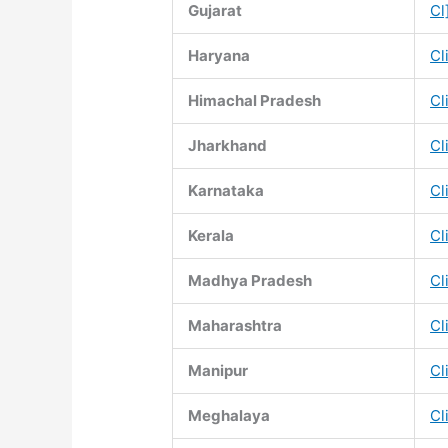
Gujarat
Cl
Haryana
Cl
Himachal Pradesh
Cl
Jharkhand
Cl
Karnataka
Cl
Kerala
Cl
Madhya Pradesh
Cl
Maharashtra
Cl
Manipur
Cl
Meghalaya
Cl