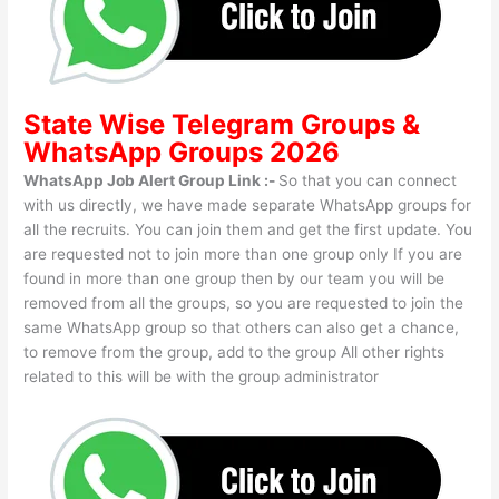
State Wise
Telegram Groups
&
WhatsApp Groups 2026
WhatsApp Job Alert Group Link :-
So that you can connect
with us directly, we have made separate WhatsApp groups for
all the recruits. You can join them and get the first update. You
are requested not to join more than one group only If you are
found in more than one group then by our team you will be
removed from all the groups, so you are requested to join the
same WhatsApp group so that others can also get a chance,
to remove from the group, add to the group All other rights
related to this will be with the group administrator