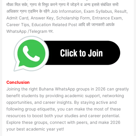
मौका मिल सके, ग्रुप से रिमूव करने ग्रुप में जोड़ने व अन्य इससे संबंधित सभी
अधिकार ग्रुप एडमिन के रहेंगे Job Information, Exam Syllabus, Result,
Admit Card, Answer Key, Scholarship Form, Entrance Exam,
Career Tips, Education Related Post आदि की जानकारी आपके
WhatsApp /Telegram पर.
Conclusion
Joining the right Buhana WhatsApp groups in 2026 can greatly
benefit students by providing academic support, networking
opportunities, and career insights. By staying active and
following group etiquette, you can make the most of these
resources to boost both your studies and career potential.
Explore these groups, connect with peers, and make 2026
your best academic year yet!