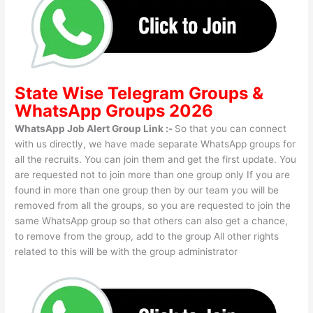
State Wise
Telegram Groups
&
WhatsApp Groups 2026
WhatsApp Job Alert Group Link :-
So that you can connect
with us directly, we have made separate WhatsApp groups for
all the recruits. You can join them and get the first update. You
are requested not to join more than one group only If you are
found in more than one group then by our team you will be
removed from all the groups, so you are requested to join the
same WhatsApp group so that others can also get a chance,
to remove from the group, add to the group All other rights
related to this will be with the group administrator