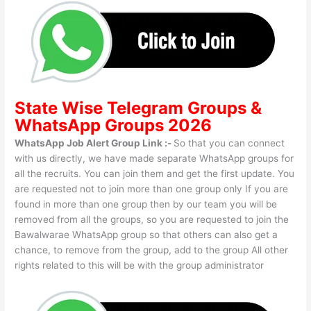
State Wise
Telegram Groups
&
WhatsApp Groups 2026
WhatsApp Job Alert Group Link :-
So that you can connect
with us directly, we have made separate WhatsApp groups for
all the recruits. You can join them and get the first update. You
are requested not to join more than one group only If you are
found in more than one group then by our team you will be
removed from all the groups, so you are requested to join the
Bawalwarae WhatsApp group so that others can also get a
chance, to remove from the group, add to the group All other
rights related to this will be with the group administrator