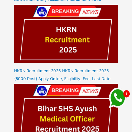
HKRN Recruitment 2026 HKRN Recruitment 2026
{5000 Post} Apply Online, Eligibility, Fee, Last Date