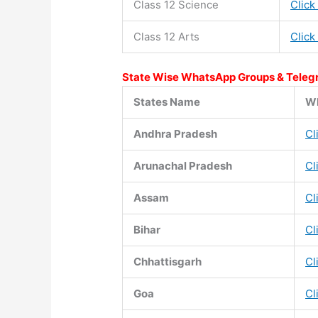
Class 12 Science
Click
Class 12 Arts
Click
State Wise WhatsApp Groups & Teleg
States Name
Wh
Andhra Pradesh
Cl
Arunachal Pradesh
Cl
Assam
Cl
Bihar
Cl
Chhattisgarh
Cl
Goa
Cl