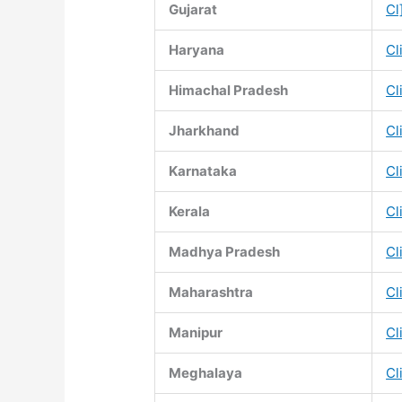
Gujarat
Cl
Haryana
Cl
Himachal Pradesh
Cl
Jharkhand
Cl
Karnataka
Cl
Kerala
Cl
Madhya Pradesh
Cl
Maharashtra
Cl
Manipur
Cl
Meghalaya
Cl