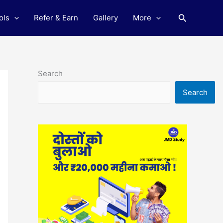
Search
ols
Refer & Earn
Gallery
More
Search
Search