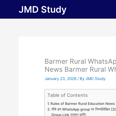
Skip
JMD Study
to
content
Barmer Rural WhatsAp
News Barmer Rural W
January 23, 2026
/ By
JMD Study
Table of Contents
Rules of Barmer Rural Education New
नीचे हम WhatsApp group पर निम्नलिखित
Group Link प्रदान करेंगे: