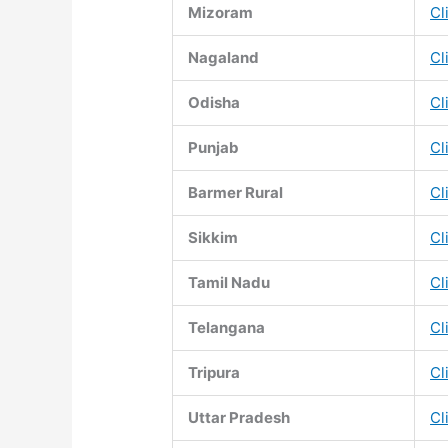
Mizoram
Cl
Nagaland
Cl
Odisha
Cl
Punjab
Cl
Barmer Rural
Cl
Sikkim
Cl
Tamil Nadu
Cl
Telangana
Cl
Tripura
Cl
Uttar Pradesh
Cl