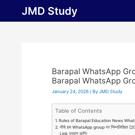
Skip
JMD Study
to
content
Barapal WhatsApp Gro
Barapal WhatsApp Gro
January 24, 2026
/ By
JMD Study
Table of Contents
Rules of Barapal Education News Wha
नीचे हम WhatsApp group पर निम्नलिखित
Link प्रदान करेंगे: