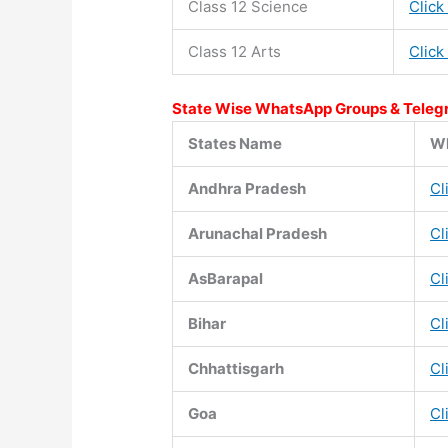
Class 12 Science
Click
Class 12 Arts
Click
State Wise WhatsApp Groups & Teleg
States Name
Wh
Andhra Pradesh
Cl
Arunachal Pradesh
Cl
AsBarapal
Cl
Bihar
Cl
Chhattisgarh
Cl
Goa
Cl