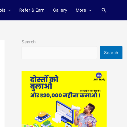
Search
ols
Refer & Earn
Gallery
More
Search
Search