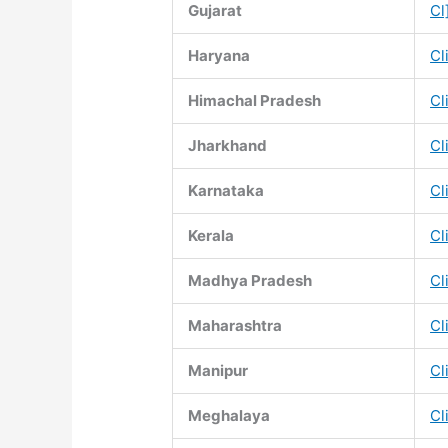
Gujarat
Cl
Haryana
Cl
Himachal Pradesh
Cl
Jharkhand
Cl
Karnataka
Cl
Kerala
Cl
Madhya Pradesh
Cl
Maharashtra
Cl
Manipur
Cl
Meghalaya
Cl