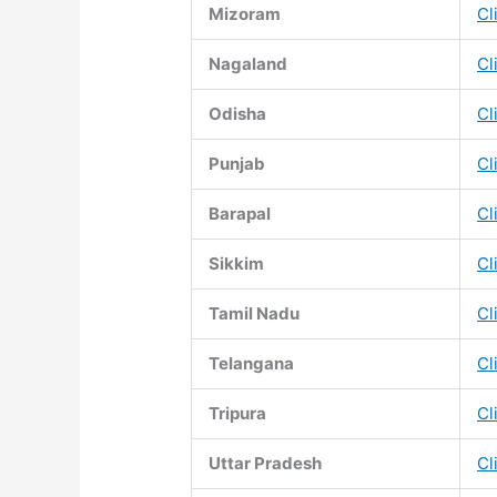
Mizoram
Cl
Nagaland
Cl
Odisha
Cl
Punjab
Cl
Barapal
Cl
Sikkim
Cl
Tamil Nadu
Cl
Telangana
Cl
Tripura
Cl
Uttar Pradesh
Cl