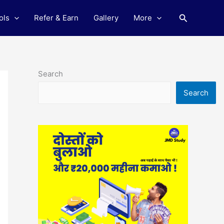
Search
ols
Refer & Earn
Gallery
More
Search
Search