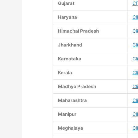
Gujarat
Cl
Haryana
Cl
Himachal Pradesh
Cl
Jharkhand
Cl
Karnataka
Cl
Kerala
Cl
Madhya Pradesh
Cl
Maharashtra
Cl
Manipur
Cl
Meghalaya
Cl