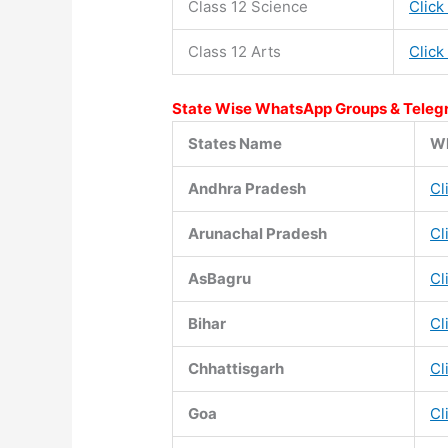
Class 12 Science
Click
Class 12 Arts
Click
State Wise WhatsApp Groups & Teleg
States Name
Wh
Andhra Pradesh
Cl
Arunachal Pradesh
Cl
AsBagru
Cl
Bihar
Cl
Chhattisgarh
Cl
Goa
Cl