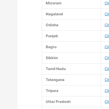
Mizoram
Cl
Nagaland
Cl
Odisha
Cl
Punjab
Cl
Bagru
Cl
Sikkim
Cl
Tamil Nadu
Cl
Telangana
Cl
Tripura
Cl
Uttar Pradesh
Cl