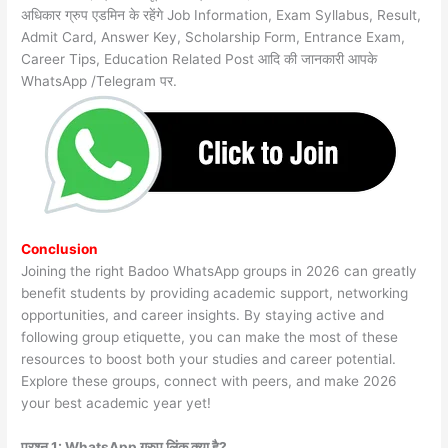
अधिकार ग्रुप एडमिन के रहेंगे Job Information, Exam Syllabus, Result,
Admit Card, Answer Key, Scholarship Form, Entrance Exam,
Career Tips, Education Related Post आदि की जानकारी आपके
WhatsApp /Telegram पर.
Conclusion
Joining the right Badoo WhatsApp groups in 2026 can greatly
benefit students by providing academic support, networking
opportunities, and career insights. By staying active and
following group etiquette, you can make the most of these
resources to boost both your studies and career potential.
Explore these groups, connect with peers, and make 2026
your best academic year yet!
प्रश्न 1: WhatsApp ग्रुप लिंक क्या है?