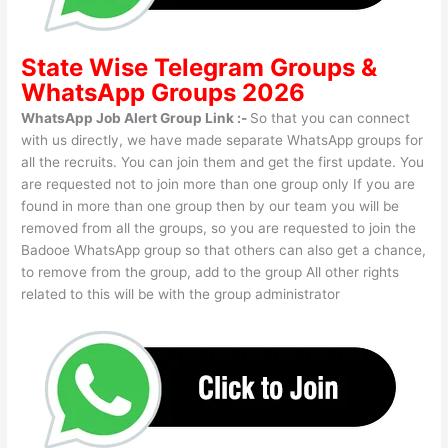
State Wise
Telegram Groups
&
WhatsApp Groups 2026
WhatsApp Job Alert Group Link :-
So that you can connect
with us directly, we have made separate WhatsApp groups for
all the recruits. You can join them and get the first update. You
are requested not to join more than one group only If you are
found in more than one group then by our team you will be
removed from all the groups, so you are requested to join the
Badooe WhatsApp group so that others can also get a chance,
to remove from the group, add to the group All other rights
related to this will be with the group administrator