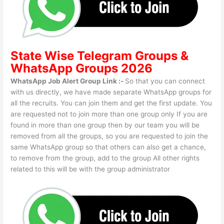
State Wise
Telegram Groups
&
WhatsApp Groups 2026
WhatsApp Job Alert Group Link :-
So that you can connect
with us directly, we have made separate WhatsApp groups for
all the recruits. You can join them and get the first update. You
are requested not to join more than one group only If you are
found in more than one group then by our team you will be
removed from all the groups, so you are requested to join the
same WhatsApp group so that others can also get a chance,
to remove from the group, add to the group All other rights
related to this will be with the group administrator