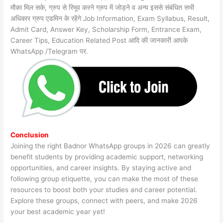
मौका मिल सके, ग्रुप से रिमूव करने ग्रुप में जोड़ने व अन्य इससे संबंधित सभी
अधिकार ग्रुप एडमिन के रहेंगे Job Information, Exam Syllabus, Result,
Admit Card, Answer Key, Scholarship Form, Entrance Exam,
Career Tips, Education Related Post आदि की जानकारी आपके
WhatsApp /Telegram पर.
Conclusion
Joining the right Badnor WhatsApp groups in 2026 can greatly
benefit students by providing academic support, networking
opportunities, and career insights. By staying active and
following group etiquette, you can make the most of these
resources to boost both your studies and career potential.
Explore these groups, connect with peers, and make 2026
your best academic year yet!