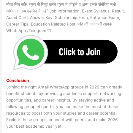
मौका मिल सके, ग्रुप से रिमूव करने ग्रुप में जोड़ने व अन्य इससे संबंधित सभी
अधिकार ग्रुप एडमिन के रहेंगे Job Information, Exam Syllabus, Result,
Admit Card, Answer Key, Scholarship Form, Entrance Exam,
Career Tips, Education Related Post आदि की जानकारी आपके
WhatsApp /Telegram पर.
Conclusion
Joining the right Antali WhatsApp groups in 2026 can greatly
benefit students by providing academic support, networking
opportunities, and career insights. By staying active and
following group etiquette, you can make the most of these
resources to boost both your studies and career potential.
Explore these groups, connect with peers, and make 2026
your best academic year yet!