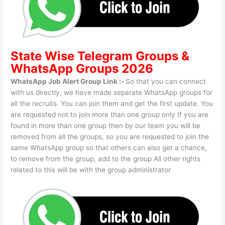
State Wise
Telegram Groups
&
WhatsApp Groups 2026
WhatsApp Job Alert Group Link :-
So that you can connect
with us directly, we have made separate WhatsApp groups for
all the recruits. You can join them and get the first update. You
are requested not to join more than one group only If you are
found in more than one group then by our team you will be
removed from all the groups, so you are requested to join the
same WhatsApp group so that others can also get a chance,
to remove from the group, add to the group All other rights
related to this will be with the group administrator