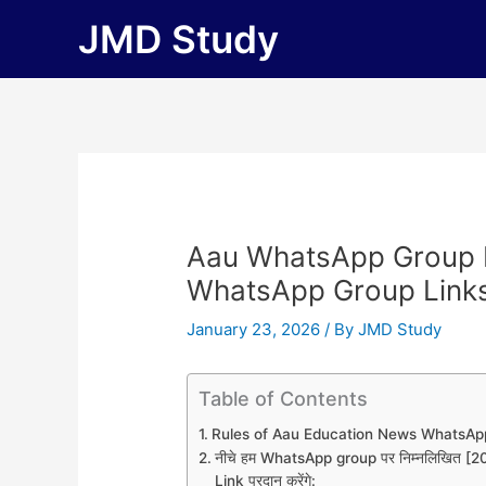
Skip
JMD Study
to
content
Aau WhatsApp Group L
WhatsApp Group Link
January 23, 2026
/ By
JMD Study
Table of Contents
Rules of Aau Education News WhatsAp
नीचे हम WhatsApp group पर निम्नलिखित
Link प्रदान करेंगे: