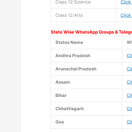
Class 12 Science
Click
Class 12 Arts
Click
State Wise WhatsApp Groups & Teleg
States Name
Wh
Andhra Pradesh
Cl
Arunachal Pradesh
Cl
Assam
Cl
Bihar
Cl
Chhattisgarh
Cl
Goa
Cl