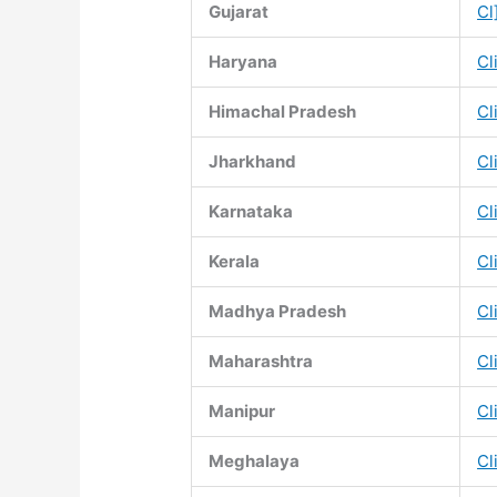
Gujarat
Cl
Haryana
Cl
Himachal Pradesh
Cl
Jharkhand
Cl
Karnataka
Cl
Kerala
Cl
Madhya Pradesh
Cl
Maharashtra
Cl
Manipur
Cl
Meghalaya
Cl