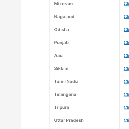
Mizoram
Cl
Nagaland
Cl
Odisha
Cl
Punjab
Cl
Aau
Cl
Sikkim
Cl
Tamil Nadu
Cl
Telangana
Cl
Tripura
Cl
Uttar Pradesh
Cl