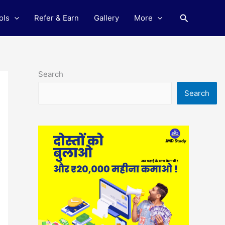
Search
ols
Refer & Earn
Gallery
More
Search
Search