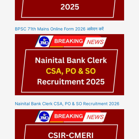
BPSC 71th Mains Online Form 2026 आवेदन करें
Nainital Bank Clerk CSA, PO & SO Recruitment 2026